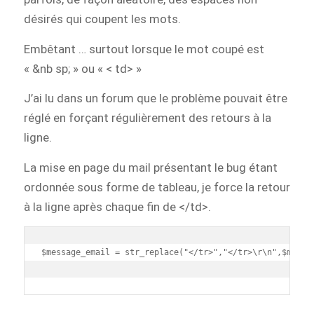
désirés qui coupent les mots.
Embêtant … surtout lorsque le mot coupé est
« &nb sp; » ou « < td> »
J’ai lu dans un forum que le problème pouvait être
réglé en forçant régulièrement des retours à la
ligne.
La mise en page du mail présentant le bug étant
ordonnée sous forme de tableau, je force la retour
à la ligne après chaque fin de </td>.
$message_email = str_replace("</tr>","</tr>\r\n",$messag